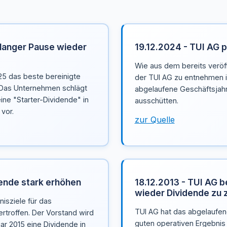
h langer Pause wieder
19.12.2024 - TUI AG 
Wie aus dem bereits veröf
25 das beste bereinigte
der TUI AG zu entnehmen i
 Das Unternehmen schlägt
abgelaufene Geschäftsjahr
ine "Starter-Dividende" in
ausschütten.
 vor.
zur Quelle
dende stark erhöhen
18.12.2013 - TUI AG b
wieder Dividende zu 
isziele für das
TUI AG hat das abgelaufen
ertroffen. Der Vorstand wird
guten operativen Ergebnis
r 2015 eine Dividende in