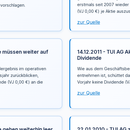
erstmals seit 2007 wieder 
 vorschlagen.
(VJ 0,00 €) je Aktie auszu
zur Quelle
e müssen weiter auf
14.12.2011 - TUI AG 
Dividende
dergebnis im operativen
Wie aus dem Geschäftsberi
jahr zurückblicken,
entnehmen ist, schüttet d
nde (VJ 0,00 €) an die
Vorjahr keine Dividende (VJ
zur Quelle
e gehen weiterhin leer
22.01.2010 - TUI AG z