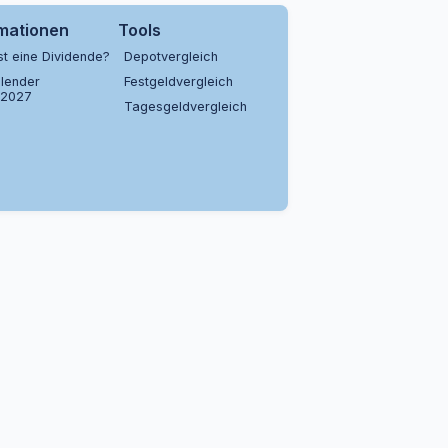
rmationen
Tools
st eine Dividende?
Depotvergleich
lender
Festgeldvergleich
/2027
Tagesgeldvergleich