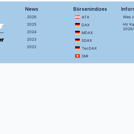
News
Börsenindizes
Info
2026
Was i
ATX
2025
HV Ka
DAX
2026
2024
MDAX
2023
SDAX
2022
TecDAX
SMI