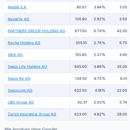
Nestlé S.A.
80.67
3.84%
3.05
Novartis AG
126.90
2.92%
3.50
PARTNERS GROUP HOLDING AG
677.00
6.79%
42.00
Roche Holding AG
355.10
2.76%
9.70
SIKA AG
155.85
2.37%
3.60
Swiss Life Holding AG
945.00
3.86%
35.00
Swiss Re AG
134.50
4.70%
6.01
Swisscom AG
622.50
4.18%
22.00
UBS Group AG
42.31
2.03%
0.74
Zurich Insurance Group AG
623.00
4.82%
28.00
Alle Angaben ohne Gewähr.