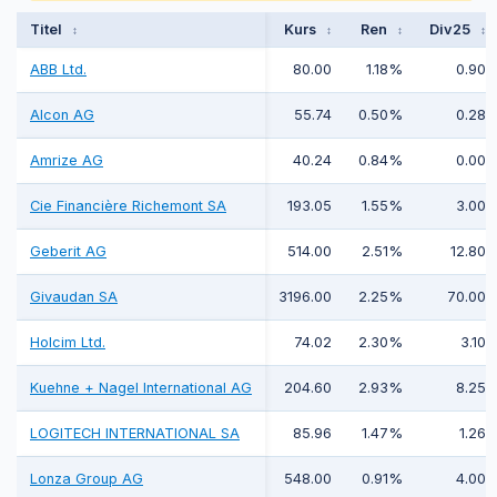
Titel
Kurs
Ren
Div25
↕
↕
↕
↕
ABB Ltd.
80.00
1.18%
0.90
Alcon AG
55.74
0.50%
0.28
Amrize AG
40.24
0.84%
0.00
Cie Financière Richemont SA
193.05
1.55%
3.00
Geberit AG
514.00
2.51%
12.80
Givaudan SA
3196.00
2.25%
70.00
Holcim Ltd.
74.02
2.30%
3.10
Kuehne + Nagel International AG
204.60
2.93%
8.25
LOGITECH INTERNATIONAL SA
85.96
1.47%
1.26
Lonza Group AG
548.00
0.91%
4.00