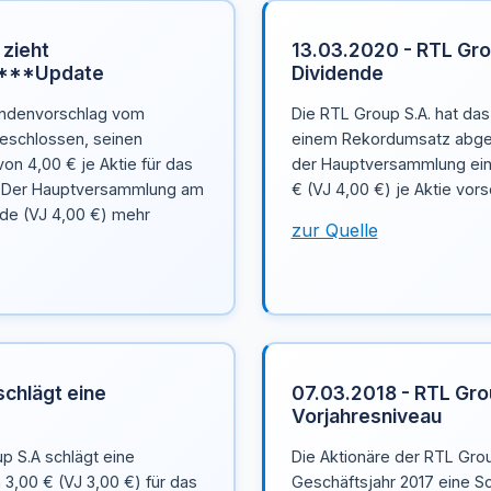
 zieht
13.03.2020 - RTL Gro
k ***Update
Dividende
dendenvorschlag vom
Die RTL Group S.A. hat da
beschlossen, seinen
einem Rekordumsatz abges
on 4,00 € je Aktie für das
der Hauptversammlung ein
. Der Hauptversammlung am
€ (VJ 4,00 €) je Aktie vors
nde (VJ 4,00 €) mehr
zur Quelle
schlägt eine
07.03.2018 - RTL Gro
Vorjahresniveau
p S.A schlägt eine
Die Aktionäre der RTL Grou
3,00 € (VJ 3,00 €) für das
Geschäftsjahr 2017 eine S