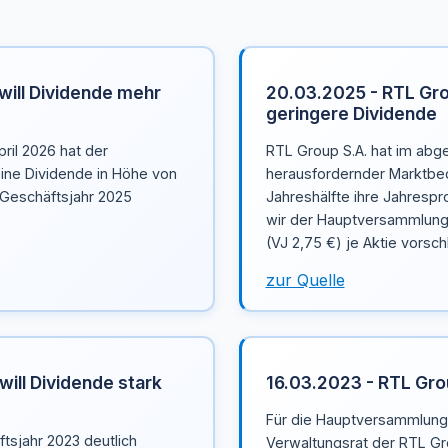
will Dividende mehr
20.03.2025 - RTL Gro
geringere Dividende
ril 2026 hat der
RTL Group S.A. hat im abg
eine Dividende in Höhe von
herausfordernder Marktbed
s Geschäftsjahr 2025
Jahreshälfte ihre Jahresp
wir der Hauptversammlung 
(VJ 2,75 €) je Aktie vorsch
zur Quelle
will Dividende stark
16.03.2023 - RTL Gro
Für die Hauptversammlung 
tsjahr 2023 deutlich
Verwaltungsrat der RTL Gr