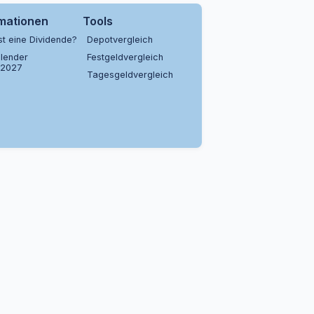
rmationen
Tools
st eine Dividende?
Depotvergleich
lender
Festgeldvergleich
/2027
Tagesgeldvergleich