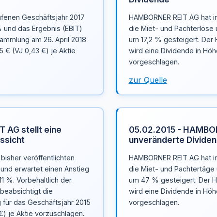
fenen Geschäftsjahr 2017
HAMBORNER REIT AG hat im
% und das Ergebnis (EBIT)
die Miet- und Pachterlöse 
ammlung am 26. April 2018
um 17,2 % gesteigert. Der
 € (VJ 0,43 €) je Aktie
wird eine Dividende in Höh
vorgeschlagen.
zur Quelle
 AG stellt eine
05.02.2015 - HAMBOR
ssicht
unveränderte Divide
isher veröffentlichten
HAMBORNER REIT AG hat im
und erwartet einen Anstieg
die Miet- und Pachtertäge 
1 %. Vorbehaltlich der
um 47 % gesteigert. Der 
beabsichtigt die
wird eine Dividende in Höh
für das Geschäftsjahr 2015
vorgeschlagen.
€) je Aktie vorzuschlagen.