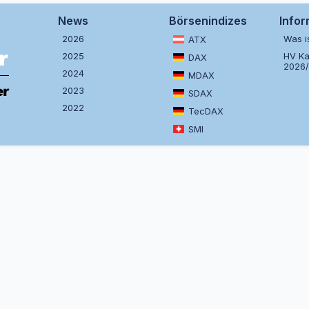
News
Börsenindizes
Info
2026
Was i
ATX
2025
HV Ka
DAX
2026
2024
MDAX
2023
SDAX
2022
TecDAX
SMI