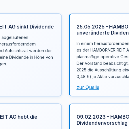
T AG sinkt Dividende
25.05.2025 - HAMBOR
unveränderte Dividen
 abgelaufenen
In einem herausfordernden
d herausforderndem
es der HAMBORNER REIT AG
d Aufsichtsrat werden der
planmäßige operative Gesc
eine Dividende in Höhe von
Der Vorstand beabsichtigt
gen.
2025 die Ausschüttung ein
0,48 €) je Aktie vorzuschl
zur Quelle
IT AG hebt die
09.02.2023 - HAMBO
Dividendenvorschlag 