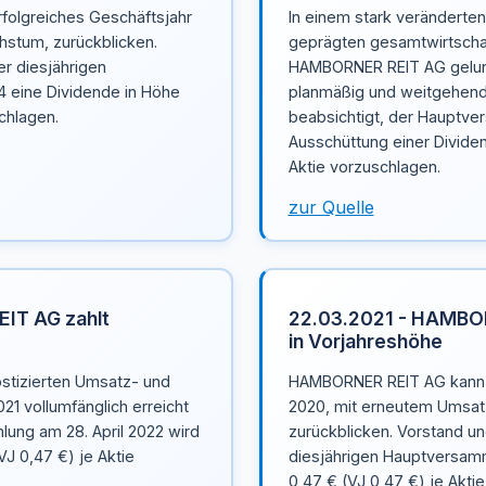
folgreiches Geschäftsjahr
In einem stark veränderten
hstum, zurückblicken.
geprägten gesamtwirtschaf
r diesjährigen
HAMBORNER REIT AG gelung
 eine Dividende in Höhe
planmäßig und weitgehend s
chlagen.
beabsichtigt, der Hauptver
Ausschüttung einer Dividen
Aktie vorzuschlagen.
zur Quelle
IT AG zahlt
22.03.2021 - HAMBOR
in Vorjahreshöhe
stizierten Umsatz- und
HAMBORNER REIT AG kann au
021 vollumfänglich erreicht
2020, mit erneutem Umsat
lung am 28. April 2022 wird
zurückblicken. Vorstand un
VJ 0,47 €) je Aktie
diesjährigen Hauptversamm
0,47 € (VJ 0,47 €) je Akti