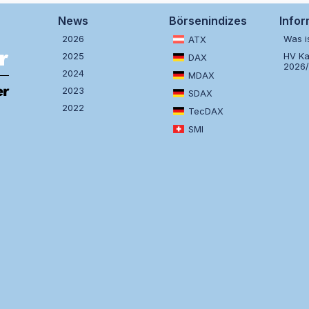
News
Börsenindizes
Info
2026
Was i
ATX
2025
HV Ka
DAX
2026
2024
MDAX
2023
SDAX
2022
TecDAX
SMI