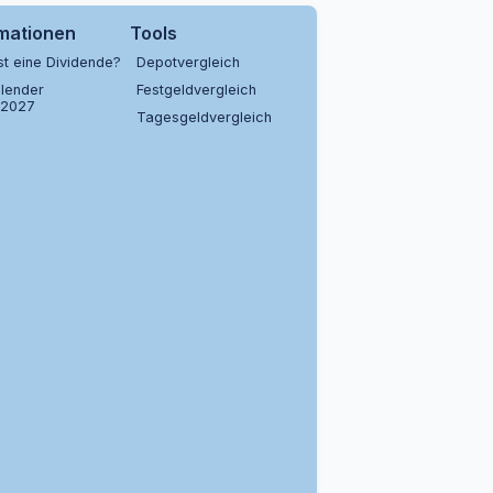
rmationen
Tools
st eine Dividende?
Depotvergleich
lender
Festgeldvergleich
/2027
Tagesgeldvergleich