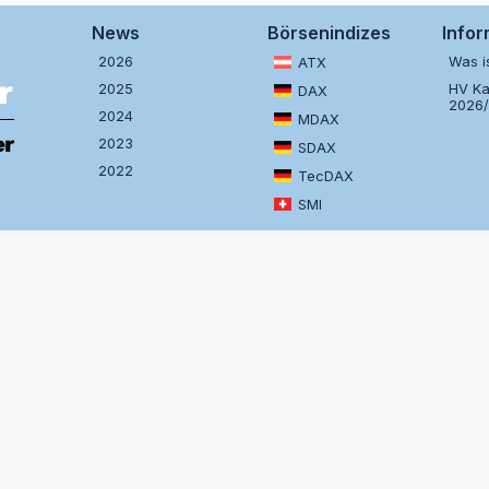
News
Börsenindizes
Info
2026
Was i
ATX
2025
HV Ka
DAX
2026
2024
MDAX
2023
SDAX
2022
TecDAX
SMI