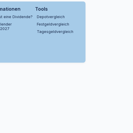
rmationen
Tools
st eine Dividende?
Depotvergleich
lender
Festgeldvergleich
/2027
Tagesgeldvergleich