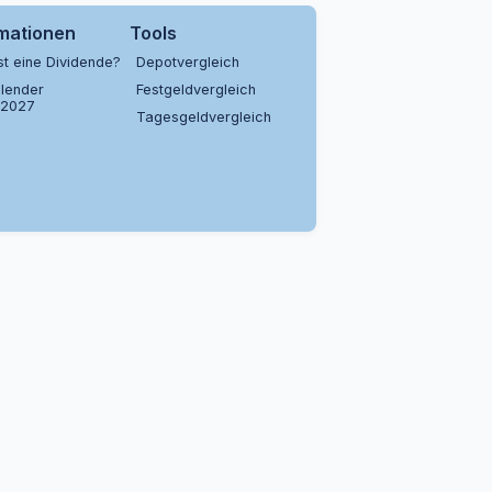
rmationen
Tools
st eine Dividende?
Depotvergleich
lender
Festgeldvergleich
/2027
Tagesgeldvergleich