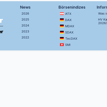
News
Börsenindizes
Info
2026
Was i
ATX
2025
HV Ka
DAX
2026
2024
MDAX
2023
SDAX
2022
TecDAX
SMI