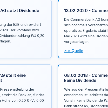
AG setzt Dividende
13.02.2020 - Commer
Die Commerzbank AG konnt
ng der EZB und revidiert
sich nochmals verschärfe
2020. Der Vorstand wird
operatives Ergebnis stabil
ividendenzahlung (VJ 0,20
Mai 2020 wird eine Dividen
hlagen.
vorgeschlagen.
zur Quelle
 stellt eine
08.02.2018 - Commer
ht
keine Dividende
 Pressemitteilung der
Wie aus der Pressemittei
trebt die Bank an, für das
entnehmen ist, schüttet d
n Höhe von 0,20 € (VJ 0,00
Vorjahr keine Dividende (VJ
Bank strebt an, Dividende