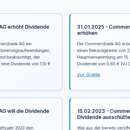
G erhöht Dividende
31.01.2025 - Commerz
erhöhen
merzbank AG ein
Die Commerzbank AG erzie
ukturierungsaufwendungen,
einen Rekordgewinn von 2,6
and beabsichtigt, der
Hauptversammlung am 15. M
eine Dividende von 1,10 €
Dividende von 0,65 € (VJ 0
zur Quelle
 will die Dividende
15.02.2023 - Commerz
Dividende ausschütt
ftsjahr 2023 den
Wie aus der bereits veröff