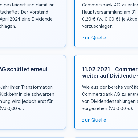
o gesteigert und damit ihr
Commerzbank AG zu entneh
tschaftet. Der Vorstand
Hauptversammlung am 31. M
pril 2024 eine Dividende
0,20 € (VJ 0,00 €) je Akti
chlagen.
vorzuschlagen.
zur Quelle
G schüttet erneut
11.02.2021 - Commer
weiter auf Dividende
ahr ihrer Transformation
Wie aus der bereits veröff
Rückkehr in die schwarzen
Commerzbank AG zu entneh
hlung wird jedoch erst für
von Dividendenzahlungen 
(VJ 0,00 €).
vorgesehen (VJ 0,00 €).
zur Quelle