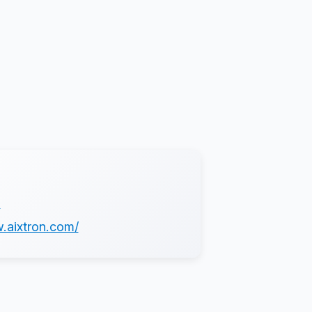
X
.aixtron.com/