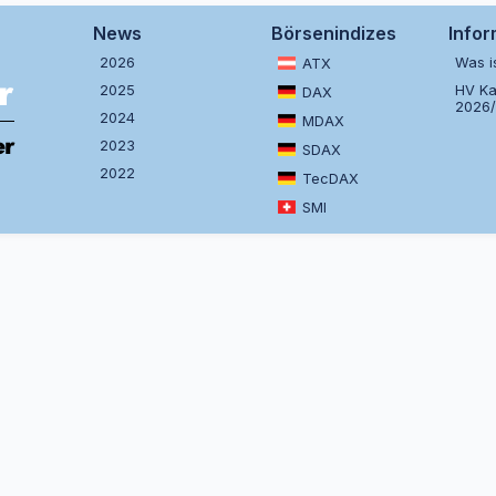
News
Börsenindizes
Info
2026
Was i
ATX
2025
HV Ka
DAX
2026
2024
MDAX
2023
SDAX
2022
TecDAX
SMI