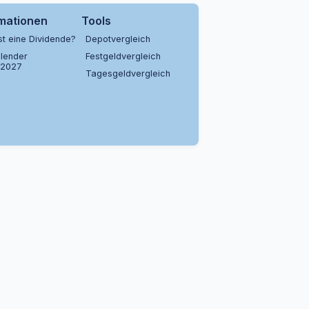
rmationen
Tools
st eine Dividende?
Depotvergleich
lender
Festgeldvergleich
/2027
Tagesgeldvergleich