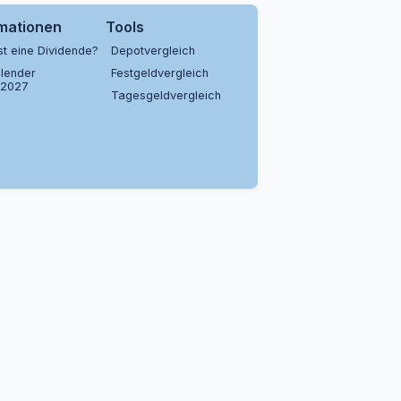
rmationen
Tools
st eine Dividende?
Depotvergleich
lender
Festgeldvergleich
/2027
Tagesgeldvergleich