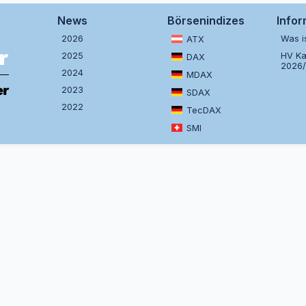
News
Börsenindizes
Info
2026
Was i
ATX
2025
HV Ka
DAX
2026
2024
MDAX
2023
SDAX
2022
TecDAX
SMI