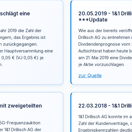
 schlägt eine
20.05.2019 - 1&1 Dril
***Update
jahr 2019 die Zahl der
Wie aus der bereits veröffe
gern, das Ergebnis ist
Drillisch AG zu entnehmen 
en zurückgegangen.
Dividendenprognose vom 27
der Hauptversammlung eine
Aufsichtsrat haben heute
 0,05 € (VJ 0,05 €) je
am 21. Mai 2019 eine Divid
n.
je Aktie vorzuschlagen.
zur Quelle
 mit zweigeteilten
22.03.2018 - 1&1 Dril
1&1 Drillisch AG konnte im
 5G-Frequenzauktion
Zahl der Kundenverträge, 
 1&1 Drillisch AG der
Ergebniskennzahlen deutli