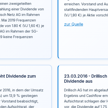
inen zweigeteilten
erreichen. Vorstand und Au
ahlung einer Dividende von
stattfindenden Hauptversa
illisch Netz AG im Rahmen
(VJ 1,80 €) je Aktie vorsch
. Mai 2019 Frequenzen
zur Quelle
de von 1.80 € (VJ 1,60 €) je
tz AG im Rahmen der 5G-
19 keine Frequenzen
höht Dividende zum
23.03.2016 - Drillisc
Dividende aus
ahr 2016, in dem der Umsatz
Drillisch AG hat im abgela
A) um 13,9 % gestiegen
Ergebnis und Cashflow erne
r Vorstand beabsichtigt,
Aufsichtsrat schlagen der
den Aufsichtsrat, der
vor, die Dividende auf 1,75